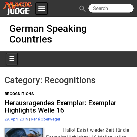
menu
search
Skip
Apps
JudgeApps
German Speaking
to
content
Countries
Policies
Forum
IPG
Judges
JAR
Category:
Recognitions
RECOGNITIONS
Herausragendes Exemplar: Exemplar
Highlights Welle 16
29. April 2019
|
René Oberweger
Hallo! Es ist wieder Zeit für die