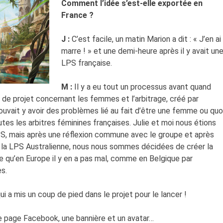
Comment l’idée s’est-elle exportée en
France ?
J :
C’est facile, un matin Marion a dit : « J’en ai
marre ! » et une demi-heure après il y avait un
LPS française.
M :
Il y a eu tout un processus avant quand
m de projet concernant les femmes et l’arbitrage, créé par
ouvait y avoir des problèmes lié au fait d’être une femme ou quo
outes les arbitres féminines françaises. Julie et moi nous étions
PS, mais après une réflexion commune avec le groupe et après
e la LPS Australienne, nous nous sommes décidées de créer la
 qu’en Europe il y en a pas mal, comme en Belgique par
es.
 a mis un coup de pied dans le projet pour le lancer !
e page Facebook, une bannière et un avatar…