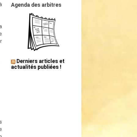
à
Agenda des arbitres
a
e
r
Derniers articles et
«
actualités publiées !
s
e
p