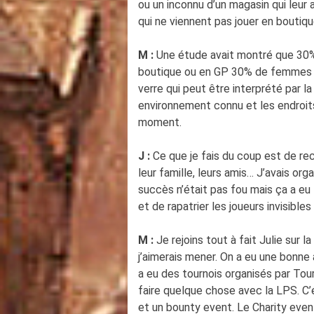
ou un inconnu d’un magasin qui leur
qui ne viennent pas jouer en boutiqu
M :
Une étude avait montré que 30% 
boutique ou en GP 30% de femmes ? 
verre qui peut être interprété par la
environnement connu et les endroits
moment.
J :
Ce que je fais du coup est de rec
leur famille, leurs amis… J’avais or
succès n’était pas fou mais ça a eu 
et de rapatrier les joueurs invisible
M :
Je rejoins tout à fait Julie sur
j’aimerais mener. On a eu une bonne
a eu des tournois organisés par Tour
faire quelque chose avec la LPS. C’é
et un bounty event. Le Charity event