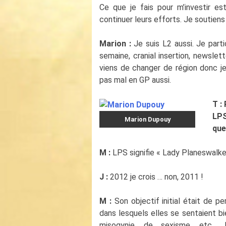
Ce que je fais pour m’investir es
continuer leurs efforts. Je soutiens 
Marion :
Je suis L2 aussi. Je parti
semaine, cranial insertion, newslet
viens de changer de région donc je
pas mal en GP aussi.
T :
LPS
Marion Dupouy
que
M :
LPS signifie « Lady Planeswalke
J :
2012 je crois … non, 2011 !
M :
Son objectif initial était de p
dans lesquels elles se sentaient bi
misogynie, de sexisme, etc…