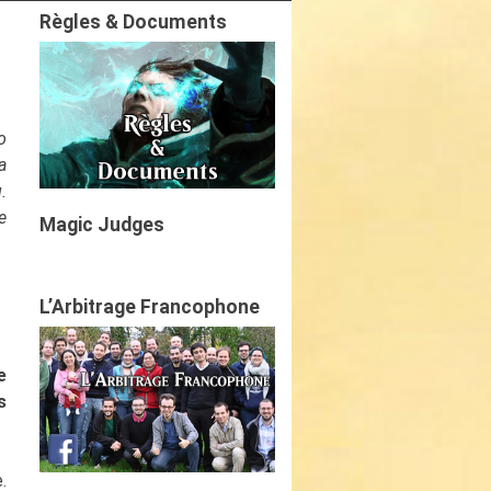
Règles & Documents
o
a
.
e
Magic Judges
L’Arbitrage Francophone
e
s
.