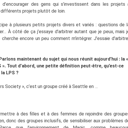
t d’encourager des gens qui s’investissent dans les projets 
différents projets plutôt de loin.
cipe à plusieurs petits projets divers et variés : questions de l
ter… À côté de ça j’essaye d’arbitrer autant que je peux, mais j
 cherche encore un peu comment m’intégrer. J’essaie d’arbitre
 Parlons maintenant du sujet qui nous réunit aujourd’hui : la 
 ». Tout d’abord, une petite définition peut-être, qu’est-ce
 la LPS ?
rs Society », c’est un groupe créé à Seattle en …
ermettre à des filles et à des femmes de rejoindre des groupe
en, donc des groupes inclusifs, de sensibiliser aux problèmes d
 Parce que l’environnement de Magic, comme beaucou