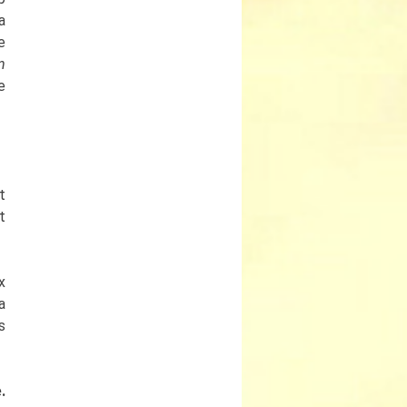
a
e
n
e
t
t
x
a
s
.