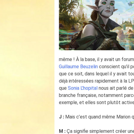
même ! À la base, il y avait un foru
Guillaume Beuzelin
conscient qu’il p
que ce soit, dans lequel il y avait t
déjà intéressées rapidement à la L
que
Sonia L’hopital
nous ait parlé d
branche française, notamment parce
exemple, et elles sont plutôt activ
J :
Mais c’est quand même Marion qui
M :
Ça signifie simplement créer un