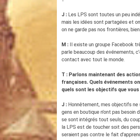
J :
Les LPS sont toutes un peu indép
mais les idées sont partagées et on
on ne garde pas nos frontières, bien 
M :
Il existe un groupe Facebook trè
parle beaucoup des événements, c’e
contact avec tout le monde.
T : Parlons maintenant des actio
françaises. Quels événements ont
quels sont les objectifs que vous
J :
Honnêtement, mes objectifs ne so
gens en boutique n’ont pas besoin de
se sont intégrés tout seuls, du coup
la LPS est de toucher soit des pers
seraient pas contre le fait d’appren