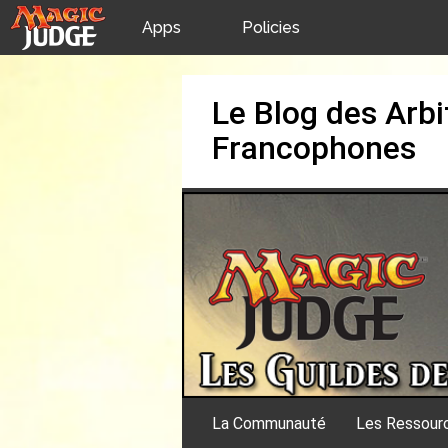
Apps
Policies
JudgeApps
IPG
Skip
Le Blog des Arbi
to
content
Forum
JAR
Francophones
Judges
La Communauté
Les Ressour