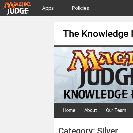
Apps
Policies
JudgeApps
IPG
Skip
The Knowledge 
to
content
Forum
JAR
Judges
Home
About
Our Team
Category:
Silver