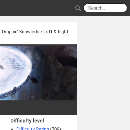
search
Droppin' Knowledge Left & Right
Difficulty level
Difficulty Rating
(789)