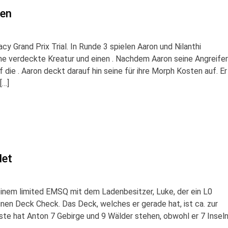
den
cy Grand Prix Trial. In Runde 3 spielen Aaron und Nilanthi
ine verdeckte Kreatur und einen . Nachdem Aaron seine Angreifer
uf die . Aaron deckt darauf hin seine für ihre Morph Kosten auf. Er
[…]
det
 einem limited EMSQ mit dem Ladenbesitzer, Luke, der ein L0
inen Deck Check. Das Deck, welches er gerade hat, ist ca. zur
iste hat Anton 7 Gebirge und 9 Wälder stehen, obwohl er 7 Insel