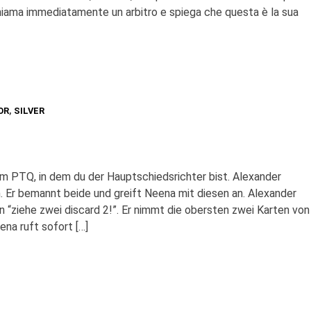
chiama immediatamente un arbitro e spiega che questa è la sua
OR
,
SILVER
em PTQ, in dem du der Hauptschiedsrichter bist. Alexander
n. Er bemannt beide und greift Neena mit diesen an. Alexander
n “ziehe zwei discard 2!”. Er nimmt die obersten zwei Karten von
ena ruft sofort […]