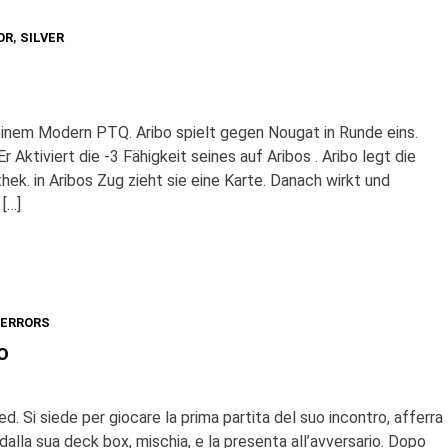
OR
,
SILVER
 einem Modern PTQ. Aribo spielt gegen Nougat in Runde eins.
r Aktiviert die -3 Fähigkeit seines auf Aribos . Aribo legt die
othek. in Aribos Zug zieht sie eine Karte. Danach wirkt und
 […]
ERRORS
o
 Si siede per giocare la prima partita del suo incontro, afferra
dalla sua deck box, mischia, e la presenta all’avversario. Dopo