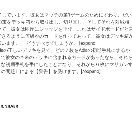
レイしています。彼女はマッチの第1ゲームのためにすわり、だい
の束をデッキ箱から取り出し、切り直し、そしてそれを対戦相
いて、彼女は即座にジャッジを呼び、これはサイドボードだと
できるように何組かのカードを作ってあって、彼女はデッキ箱
ます。 どうすべきでしょうか。 [expand
戦相手はAdiaの正しいデッキを見て、どの７枚をAdiaの初期手札にするか
うちで彼女の本来のデッキに含まれるカードがあったなら、それ
正常な初期手札を手にしたことになり、それから６枚にマリガン
の問題〕による【警告】を受けます。[/expand]
ER
,
SILVER