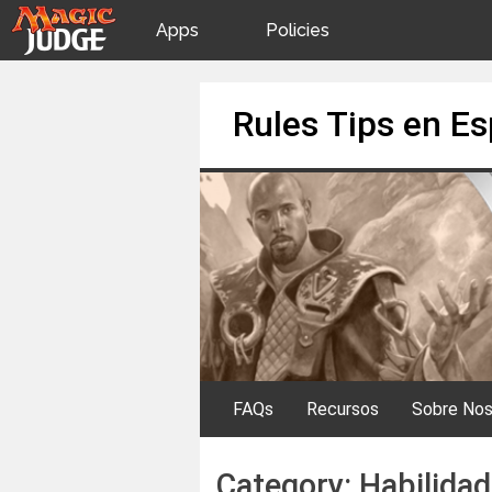
Apps
Policies
JudgeApps
IPG
Skip
Rules Tips en E
to
content
Forum
JAR
Judges
FAQs
Recursos
Sobre Nos
Category:
Habilida