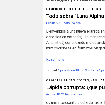
CAMBIO DE TIPO
,
CARACTERÍSTICAS
,
E
Todo sobre “Luna Alpina
February 11, 2019
|
Nacho
Bienvenidos a una nueva entrega en 
conocida en estándar, . La mantiene
Amonkhet) continuando molestando a 
muy codiciosas en formatos plagado
Read more.
Tagged
Alpine Moon
,
Blood Sun
,
Luna Alpì
CARACTERÍSTICAS
,
COSTES
,
HABILID
Lápida corrupta: ¿que p
August 18, 2016
|
sranderson
es una interesante piedra de maná. 