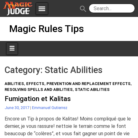
menu
search
Skip
Apps
JudgeApps
Magic Rules Tips
to
content
Policies
Forum
IPG
Judges
JAR
Category:
Static Abilities
ABILITIES
,
EFFECTS
,
PREVENTION AND REPLACEMENT EFFECTS
,
RESOLVING SPELLS AND ABILITIES
,
STATIC ABILITIES
Fumigation et Kalitas
June 30, 2017
|
Emmanuel Gutierrez
Encore un Tip à propos de Kalitas! Moins compliqué que le
dernier, je vous rassure! nettoie le terrain comme le font
beaucoup de “colères”, et vous fait gagner un point de vie