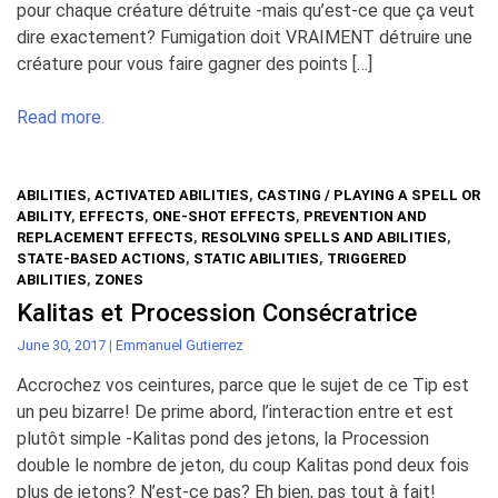
pour chaque créature détruite -mais qu’est-ce que ça veut
dire exactement? Fumigation doit VRAIMENT détruire une
créature pour vous faire gagner des points […]
Read more.
ABILITIES
,
ACTIVATED ABILITIES
,
CASTING / PLAYING A SPELL OR
ABILITY
,
EFFECTS
,
ONE-SHOT EFFECTS
,
PREVENTION AND
REPLACEMENT EFFECTS
,
RESOLVING SPELLS AND ABILITIES
,
STATE-BASED ACTIONS
,
STATIC ABILITIES
,
TRIGGERED
ABILITIES
,
ZONES
Kalitas et Procession Consécratrice
June 30, 2017
|
Emmanuel Gutierrez
Accrochez vos ceintures, parce que le sujet de ce Tip est
un peu bizarre! De prime abord, l’interaction entre et est
plutôt simple -Kalitas pond des jetons, la Procession
double le nombre de jeton, du coup Kalitas pond deux fois
plus de jetons? N’est-ce pas? Eh bien, pas tout à fait!