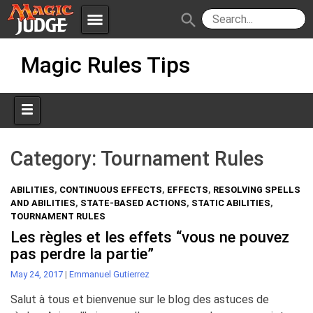
menu
search
Skip
Apps
JudgeApps
Magic Rules Tips
to
content
Policies
Forum
IPG
Judges
JAR
Category:
Tournament Rules
ABILITIES
,
CONTINUOUS EFFECTS
,
EFFECTS
,
RESOLVING SPELLS
AND ABILITIES
,
STATE-BASED ACTIONS
,
STATIC ABILITIES
,
TOURNAMENT RULES
Les règles et les effets “vous ne pouvez
pas perdre la partie”
May 24, 2017
|
Emmanuel Gutierrez
Salut à tous et bienvenue sur le blog des astuces de