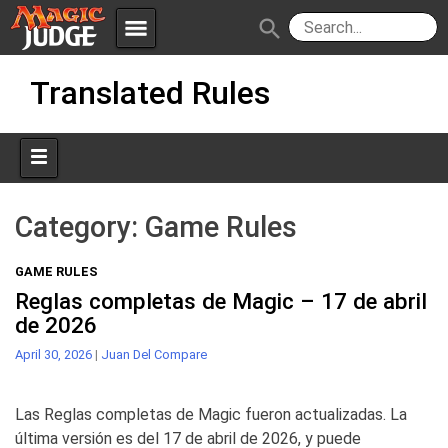
menu
search
Skip
Apps
JudgeApps
Translated Rules
to
content
Policies
Forum
IPG
Judges
JAR
Category:
Game Rules
GAME RULES
Reglas completas de Magic – 17 de abril
de 2026
April 30, 2026
|
Juan Del Compare
Las Reglas completas de Magic fueron actualizadas. La
última versión es del 17 de abril de 2026, y puede