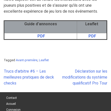
joueurs plus positives et de s’assurer qu’ils ont une
excellente expérience de jeu lors de nos événements.
Guide d’annonces
Leaflet
PDF
PDF
Tagged
Avant-première
,
Leaflet
Post
Trucs d’arbitre #6 – Les
Déclaration sur les
navigation
meilleures pratiques de deck
modifications du système
checks
qualificatif Pro Tour
Contact
Accueil
Connexion