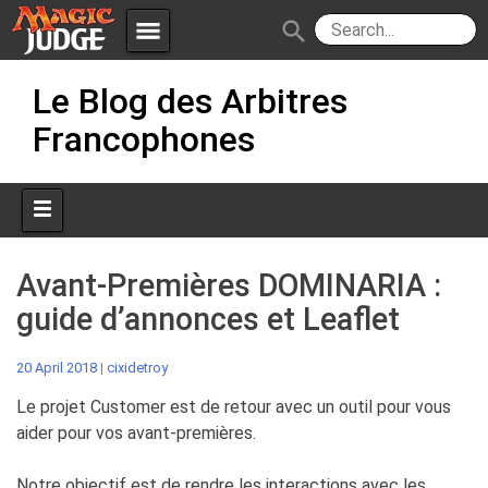
menu
search
Skip
Apps
JudgeApps
Le Blog des Arbitres
to
content
Francophones
Policies
Forum
IPG
Judges
JAR
Avant-Premières DOMINARIA :
guide d’annonces et Leaflet
20 April 2018
|
cixidetroy
Le projet Customer est de retour avec un outil pour vous
aider pour vos avant-premières.
Notre objectif est de rendre les interactions avec les