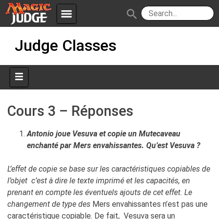
menu
search
Skip
Apps
JudgeApps
Judge Classes
to
content
Policies
Forum
IPG
Judges
JAR
Cours 3 – Réponses
Antonio joue Vesuva et copie un Mutecaveau
enchanté par Mers envahissantes. Qu’est Vesuva ?
L’effet de copie se base sur les caractéristiques copiables de
l’objet c’est à dire le texte imprimé et les capacités, en
prenant en compte les éventuels ajouts de cet effet. Le
changement de type des
Mers envahissantes n’est pas une
caractéristique copiable. De fait, Vesuva sera un