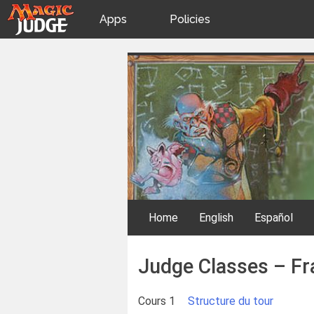
Apps
Policies
JudgeApps
IPG
Skip
Judge Classes
to
content
Forum
JAR
Judges
Home
English
Español
Judge Classes – Fr
Cours 1
Structure du tour