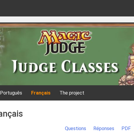
A great way of learning
Português
Français
The project
ançais
Questions
Réponses
PDF