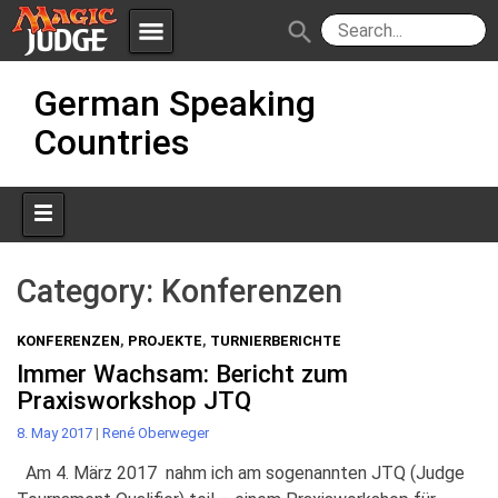
menu
search
Skip
Apps
JudgeApps
German Speaking
to
content
Countries
Policies
Forum
IPG
Judges
JAR
Category:
Konferenzen
KONFERENZEN
,
PROJEKTE
,
TURNIERBERICHTE
Immer Wachsam: Bericht zum
Praxisworkshop JTQ
8. May 2017
|
René Oberweger
Am 4. März 2017 nahm ich am sogenannten JTQ (Judge