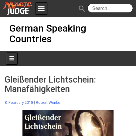
menu
search
Skip
Apps
JudgeApps
German Speaking
to
content
Countries
Policies
Forum
IPG
Judges
JAR
Gleißender Lichtschein:
Manafähigkeiten
8. February 2018
|
Robert Wenke