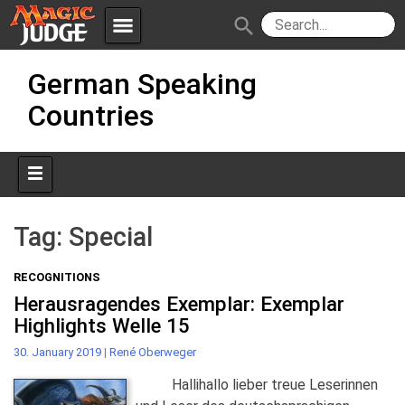
menu
search
Skip
Apps
JudgeApps
German Speaking
to
content
Countries
Policies
Forum
IPG
Judges
JAR
Tag:
Special
RECOGNITIONS
Herausragendes Exemplar: Exemplar
Highlights Welle 15
30. January 2019
|
René Oberweger
Hallihallo lieber treue Leserinnen