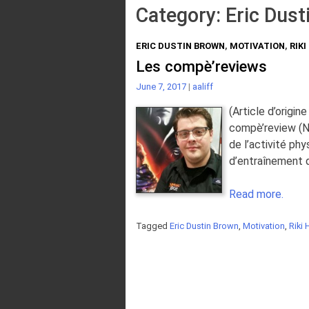
Category:
Eric Dust
ERIC DUSTIN BROWN
,
MOTIVATION
,
RIKI
Les compè’reviews
June 7, 2017
|
aaliff
(Article d’origine
compè’review (Nd
de l’activité phy
d’entraînement q
Read more.
Tagged
Eric Dustin Brown
,
Motivation
,
Riki 