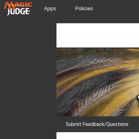
Apps
Policies
JudgeApps
IPG
Skip
The Feedback L
to
content
Forum
JAR
Judges
Submit Feedback/Questions