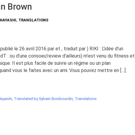
in Brown
 HAYASHI
,
TRANSLATIONS
 publié le 26 avril 2016 par et , traduit par ) RIKI : L’idée d’un
T : ou d’une consoeu’review d’ailleurs) m’est venu du fitness et
sique. Il est plus facile de suivre un régime ou un plan
uand vous le faites avec un ami. Vous pouvez mettre en […]
Hayashi
,
Translated by Sylvain Boisbourdin
,
Translations