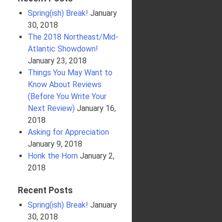
Spring(ish) Break!
January
30, 2018
The 2018 Northeast/Mid-
Atlantic Showdown!
January 23, 2018
Things You May Want to
Know About Reviews
(Before You Write Your
Next Review)
January 16,
2018
Asking for Appreciation
January 9, 2018
Honk the Horn
January 2,
2018
Recent Posts
Spring(ish) Break!
January
30, 2018