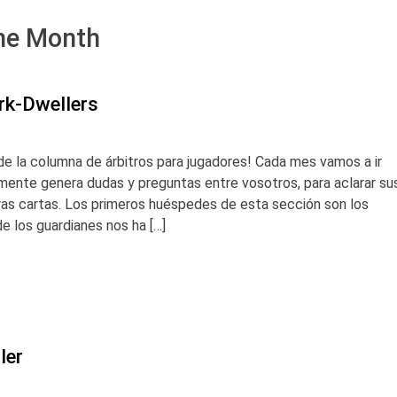
the Month
rk-Dwellers
de la columna de árbitros para jugadores! Cada mes vamos a ir
mente genera dudas y preguntas entre vosotros, para aclarar su
ras cartas. Los primeros huéspedes de esta sección son los
e los guardianes nos ha […]
ler