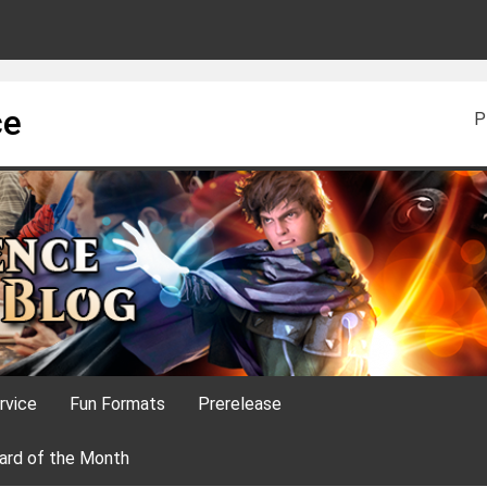
ce
P
rvice
Fun Formats
Prerelease
ard of the Month