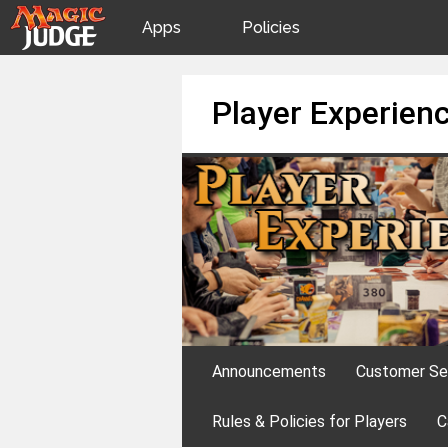
Apps
Policies
JudgeApps
IPG
Skip
Player Experien
to
content
Forum
JAR
Judges
Announcements
Customer Se
Rules & Policies for Players
C