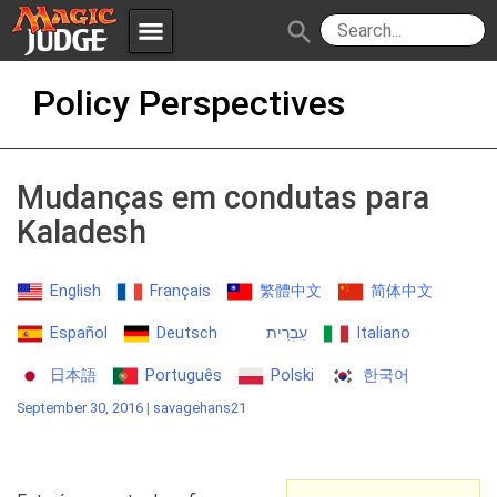
menu
search
Skip
Apps
JudgeApps
Policy Perspectives
to
content
Policies
Forum
IPG
Mudanças em condutas para
Judges
JAR
Kaladesh
English
Français
繁體中文
简体中文
Español
Deutsch
עִבְרִית
Italiano
日本語
Português
Polski
한국어
September 30, 2016
|
savagehans21