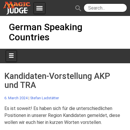
menu
search
Skip
Apps
JudgeApps
German Speaking
to
content
Countries
Policies
Forum
IPG
Judges
JAR
Kandidaten-Vorstellung AKP
und TRA
6. March 2024
|
Stefan Ladstätter
Es ist soweit! Es haben sich für die unterschiedlichen
Positionen in unserer Region Kandidaten gemeldet, diese
wollen wir euch hier in kurzen Worten vorstellen.