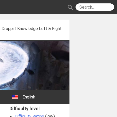
search
Droppin' Knowledge Left & Right
English
Difficulty level
Difficulty Rating
(789)