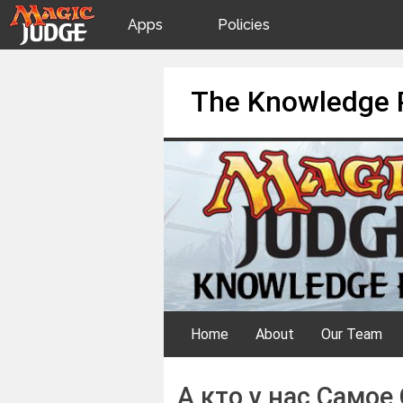
Apps
Policies
JudgeApps
IPG
Skip
The Knowledge 
to
content
Forum
JAR
Judges
Home
About
Our Team
А кто у нас Самое