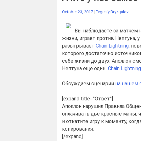
October 23, 2017
|
Evgeniy Bryzgalov
Вы наблюдаете за матчем н
жизни, играет против Нептуна, у
разыгрывает
Chain Lightning
, по
которого достаточно источников
себе жизни до двух. Аполлон см
Нептуна еще один
Chain Lightning
Обсуждаем сценарий
на нашем 
[expand title=”Ответ”]
Аполлон нарушил Правила Общени
оплачивать две красные маны,
и откатите игру к моменту, ког
копирования.
[/expand]