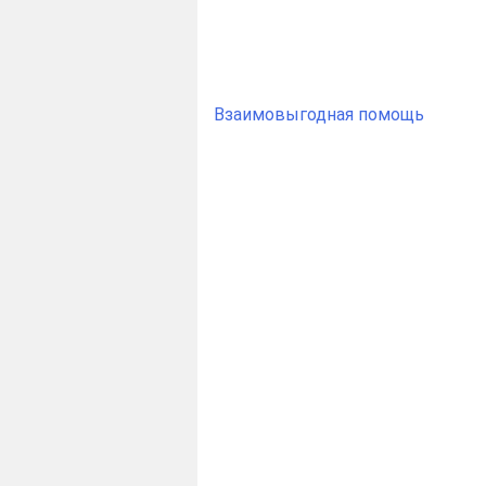
Post
Взаимовыгодная помощь
navigation