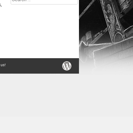
,
for:
 us!