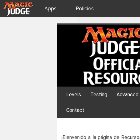
Apps
Policies
JudgeApps
IPG
Skip
Official Resourc
to
content
Forum
JAR
Judges
Levels
Testing
Advanced 
Contact
¡Bienvenido a la página de Recurs