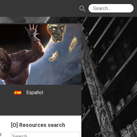
search
Español
[O] Resources search
r
Search