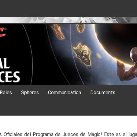
es
Roles
Spheres
Communication
Documents
os Oficiales del Programa de Jueces de Magic! Este es el luga