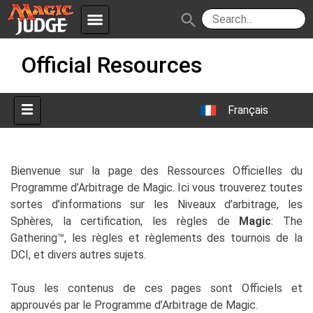
menu
search
Skip
Apps
JudgeApps
Official Resources
to
content
Policies
Forum
IPG
Français
Judges
JAR
Bienvenue sur la page des Ressources Officielles du
Programme d’Arbitrage de Magic. Ici vous trouverez toutes
sortes d’informations sur les Niveaux d’arbitrage, les
Sphères, la certification, les règles de
Magic
: The
Gathering™, les règles et règlements des tournois de la
DCI, et divers autres sujets.
Tous les contenus de ces pages sont Officiels et
approuvés par le Programme d’Arbitrage de Magic.