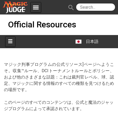
menu
search
Skip
Apps
JudgeApps
Official Resources
to
content
Policies
Forum
IPG
日本語
Judges
JAR
マジック判事プログラムの公式リソース]ページへようこ
そ。収集™ルール、DCIトーナメントルールとポリシー、
および他のさまざまな話題：これは裁判官レベル、球、認
定、マジックに関する情報のすべての種類を見つけるため
の場所です。
このページのすべてのコンテンツは、公式と魔法のジャッ
ジプログラムによって承認されています。