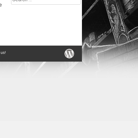
e
for:
 us!