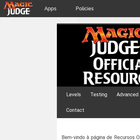
Apps
Policies
JudgeApps
IPG
Skip
Official Resourc
to
content
Forum
JAR
Judges
Levels
Testing
Advanced 
Contact
Bem-vindo à página de Recursos Of