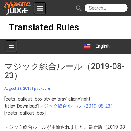
menu
search
Skip
Apps
JudgeApps
Translated Rules
to
content
Policies
Forum
IPG
English
Judges
JAR
マジック総合ルール（2019-08-
23）
August 23, 2019
|
paokaoru
[cets_callout_box style=’gray’ align=’right’
title=’Download’]
マジック総合ルール（2019-08-23）
[/cets_callout_box]
マジック総合ルールが更新されました。最新版（2019-08-