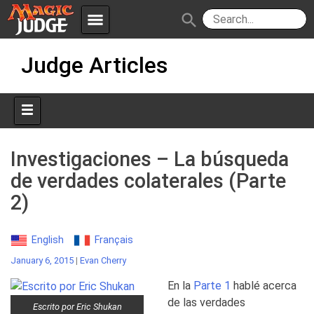
menu
search
Skip
Apps
JudgeApps
Judge Articles
to
content
Policies
Forum
IPG
Judges
JAR
Investigaciones – La búsqueda
de verdades colaterales (Parte
2)
English
Français
January 6, 2015
|
Evan Cherry
En la
Parte 1
hablé acerca
de las verdades
Escrito por Eric Shukan