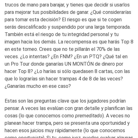
trucos de mano para barajar, y tienes que decidir si usarlos
para mejorar tus posibilidades de ganar. ¿Qué considerarías
para tomar esta decisión? El riesgo es que si te cogen
serás descalificado y suspendido por una larga temporada.
También está el riesgo de tu integridad personal y tu
imagen hacia los demás. La recompensa es que harás Top 8
en este torneo. Crees que no te pillarán el 70% de las
veces. ¿Lo intentas? ¿En FNM? ¿En un PTQ? ¿Qué tal en
un Pro Tour donde ganarías UN MONTÓN de dinero por
hacer Top 8? ¿Lo harías si sólo quedasen 8 cartas, con las
que lo lograrías sin hacer trampas 4 de 8 de las veces?
¿Ganarías mucho en ese caso?
Estas son las preguntas clave que los jugadores podrían
pensar. A veces las evalúan con gran detalle y planifican las
cosas (lo que conocemos como
premeditado
). A veces no
planean hacer trampa, pero se presenta una oportunidad y
hacen esos juicios muy rápidamente (lo que conocemos
como
oportunista
). Si tu, como juez, puedes evaluar algunas