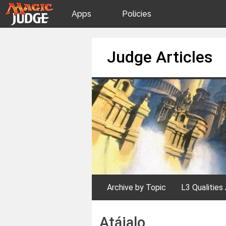
Apps
Policies
JudgeApps
IPG
Skip
Judge Articles
to
content
Forum
JAR
Judges
Archive by Topic
L3 Qualities 
Atájalo