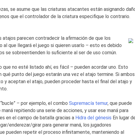
ezas, se asume que las criaturas atacantes están asignando dañ
nos que el controlador de la criatura especifique lo contrario.
 atajos parecen contradecir la afirmación de que los
 al que llegará el juego si quieren usarlo – esto es debido
os se sobreentienden lo suficiente al ser de uso común.
jo que no esté listado ahí, es fácil – pueden acordar uno. Esto
n qué punto del juego estarán una vez el atajo termine. Si ambos
 y aceptan el atajo, pueden proceder hasta el final del atajo y
nto.
 “bucle” – por ejemplo, el combo
Supremacía temur
, que puede
e maná repitiendo una serie de acciones, y usar ese maná para
s en el campo de batalla gracias a
Hidra del génesis
En lugar d
ugar/enderezar/girar para generar maná, los jugadores
 pueden repetir el proceso infinitamente, manteniendo al