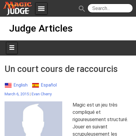
menu
search
Skip
Apps
JudgeApps
Judge Articles
to
content
Policies
Forum
IPG
Judges
JAR
Un court cours de raccourcis
English
Español
March 6, 2015
|
Evan Cherry
Magic est un jeu très
compliqué et
rigoureusement structuré.
Jouer en suivant
scrupuleusement les