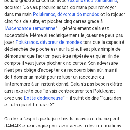
boucle grâce à sa combo avec
Ascendance temurienne
,
déclarer “Je vais produire assez de mana pour renvoyer
dans ma main
Polukranos, dévoreur de mondes
et le rejouer
cinq fois de suite, et piocher cinq cartes grâce à
l’
Ascendance temurienne
” – généralement cela est
acceptable. Même si techniquement le joueur ne peut pas
jouer
Polukranos, dévoreur de mondes
tant que la capacité
déclenchée de pioche est sur la pile, il est plus simple de
démontrer que l’action peut être répétée et qu’en fin de
compte il veut juste piocher cinq cartes. Son adversaire
n’est pas obligé d’accepter ce raccourci bien sûr, mais il
doit donner un motif pour refuser un raccourci ou
l’interrompre à un instant donné. Cela n’a pas besoin d’être
aussi explicite que “je vais contrecarrer ton Polukranos
avec une
Botte dédaigneuse
” – il suffit de dire “j’aurai des
effets quand tu feras X”.
Gardez à l’esprit que le jeu dans le mauvais ordre ne peut
JAMAIS être invoqué pour avoir accès à des informations