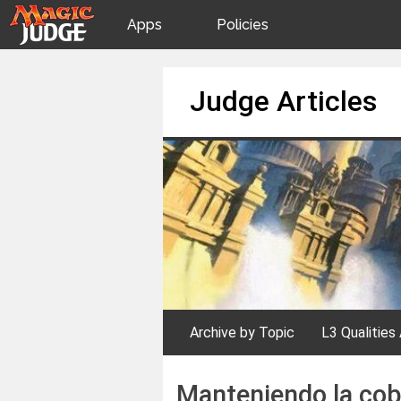
Apps
Policies
JudgeApps
IPG
Skip
Judge Articles
to
content
Forum
JAR
Judges
Archive by Topic
L3 Qualities 
Manteniendo la cobe