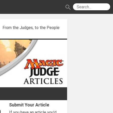
search
From the Judges, to the People
Submit Your Article
n
If you have an article you'd