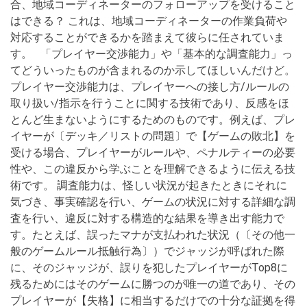
合、地域コーディネーターのフォローアップを受けること
はできる？ これは、地域コーディネーターの作業負荷や
対応することができるかを踏まえて彼らに任されていま
す。 「プレイヤー交渉能力」や「基本的な調査能力」っ
てどういったものが含まれるのか示してほしいんだけど。
プレイヤー交渉能力は、プレイヤーへの接し方/ルールの
取り扱い/指示を行うことに関する技術であり、反感をほ
とんど生まないようにするためのものです。例えば、プレ
イヤーが〔デッキ／リストの問題〕で【ゲームの敗北】を
受ける場合、プレイヤーがルールや、ペナルティーの必要
性や、この違反から学ぶことを理解できるように伝える技
術です。 調査能力は、怪しい状況が起きたときにそれに
気づき、事実確認を行い、ゲームの状況に対する詳細な調
査を行い、違反に対する構造的な結果を導き出す能力で
す。たとえば、誤ったマナが支払われた状況（〔その他一
般のゲームルール抵触行為〕）でジャッジが呼ばれた際
に、そのジャッジが、誤りを犯したプレイヤーがTop8に
残るためにはそのゲームに勝つのが唯一の道であり、その
プレイヤーが【失格】に相当するだけでの十分な証拠を得