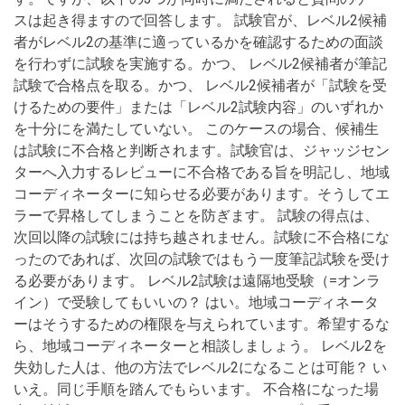
スは起き得ますので回答します。 試験官が、レベル2候補
者がレベル2の基準に適っているかを確認するための面談
を行わずに試験を実施する。かつ、 レベル2候補者が筆記
試験で合格点を取る。かつ、 レベル2候補者が「試験を受
けるための要件」または「レベル2試験内容」のいずれか
を十分にを満たしていない。 このケースの場合、候補生
は試験に不合格と判断されます。試験官は、ジャッジセン
ターへ入力するレビューに不合格である旨を明記し、地域
コーディネーターに知らせる必要があります。そうしてエ
ラーで昇格してしまうことを防ぎます。 試験の得点は、
次回以降の試験には持ち越されません。試験に不合格にな
ったのであれば、次回の試験ではもう一度筆記試験を受け
る必要があります。 レベル2試験は遠隔地受験（=オンラ
イン）で受験してもいいの？ はい。地域コーディネータ
ーはそうするための権限を与えられています。希望するな
ら、地域コーディネーターと相談しましょう。 レベル2を
失効した人は、他の方法でレベル2になることは可能？ い
いえ。同じ手順を踏んでもらいます。 不合格になった場