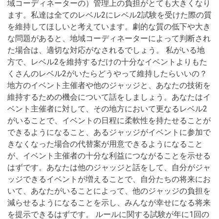
域コーディネーターの）管理上の負担がとても大きくなり
ます。私達は全てのレベル2にレベル2試験を受けた際の質
を維持してほしいと考えています。劇的な質の低下や大き
な問題があると、地域コーディネーターによって判断され
た場合は、適切な対応がなされるでしょう。 私がいる地
方で、レベル2を維持するだけの十分なイベントよりもた
くさんのレベル2がいたらどうやって維持したらいいの？
地方のイベント主催者や他のジャッジと、あなたの技術を
維持するための機会について話をしましょう。あなたはイ
ベント主催者に対して、その地方において更なるレベル2
がいることで、イベントの日程に柔軟性を持たせることが
できるようになること、あるジャッジがイベントに参加で
きなくなった場合の代替案が用意できるようになること
が、イベント主催者の十分な利益につながることを示せる
はずです。あなたは他のジャッジと話をして、自分がジャ
ッジできるイベントが増えることで、自分たちの将来にお
いて、あなたがいることによって、他のジャッジの負担を
減らせるようになることを示し、みんなが幸せになる将来
を提示できるはずです。 ルールに関する試験が年に1回の