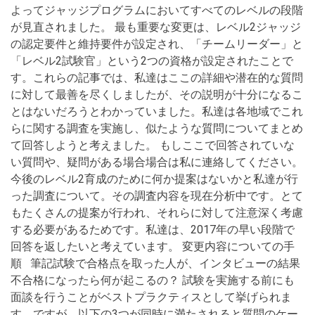
よってジャッジプログラムにおいてすべてのレベルの段階
が見直されました。 最も重要な変更は、レベル2ジャッジ
の認定要件と維持要件が設定され、「チームリーダー」と
「レベル2試験官」という2つの資格が設定されたことで
す。これらの記事では、私達はここの詳細や潜在的な質問
に対して最善を尽くしましたが、その説明が十分になるこ
とはないだろうとわかっていました。私達は各地域でこれ
らに関する調査を実施し、似たような質問についてまとめ
て回答しようと考えました。 もしここで回答されていな
い質問や、疑問がある場合場合は私に連絡してください。
今後のレベル2育成のために何か提案はないかと私達が行
った調査について。その調査内容を現在分析中です。とて
もたくさんの提案が行われ、それらに対して注意深く考慮
する必要があるためです。私達は、2017年の早い段階で
回答を返したいと考えています。 変更内容についての手
順 筆記試験で合格点を取った人が、インタビューの結果
不合格になったら何が起こるの？ 試験を実施する前にも
面談を行うことがベストプラクティスとして挙げられま
す。ですが、以下の3つが同時に満たされると質問のケー