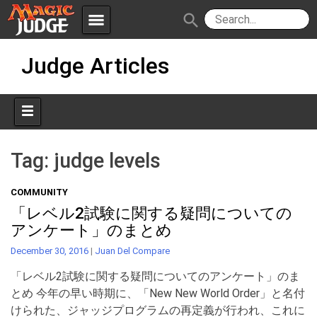
menu
search
Skip
Apps
JudgeApps
Judge Articles
to
content
Policies
Forum
IPG
Judges
JAR
Tag:
judge levels
COMMUNITY
「レベル2試験に関する疑問についての
アンケート」のまとめ
December 30, 2016
|
Juan Del Compare
「レベル2試験に関する疑問についてのアンケート」のま
とめ 今年の早い時期に、「New New World Order」と名付
けられた、ジャッジプログラムの再定義が行われ、これに