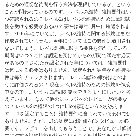
るための適切な質問を行う方法を理解しているか、という
ことが問われているのです。 レベルの維持 維持要件はい
つ確認されるの？ レベル2はレベルの維持のために筆記試
験を受ける必要があるの？ 要件は毎年1月中に確認されま
す。2016年については、レベル2維持に関する試験はまだ
作成されていません。今年についてはこの要件は適用され
ないでしょう。 レベル維持に関する要件を満たしている
期間はいつ？これは認定を受けてからの期間で満たす必要
があるの？ あなたが認定された年については、維持要件
は気にする必要はありません。認定された翌年から維持要
件は毎年チェックされます。 ルール知識の維持はどのよ
うに評価されるの？ 現在レベル2維持のための試験を作成
中なので、近いうちに詳細を発表できるようにしたいと考
えています。 なんで他のジャッジへのレビューが必要な
の？ レベル2の権限の1つにL1の認定というのがありま
す。L1を認定することは維持要件に含まれているわけでは
ありません。ただ、L1の認定には評価/インタビューが必
要です。レビューを出してもらうことで、あなたがL1候補
生に対する評価技術を持っていることを判断できるわけで