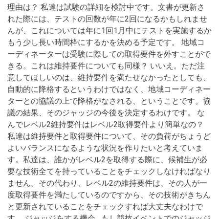
理由は？ 私達は試験の詳細を検討中です。文書が更新さ
れた際には、テストの回数が年に2回になるかもしれませ
んが、これについては年に1回1月中にテストを実施するか
もう少し長い時間枠にするかを決める予定です。 地域コ
ーディネーターは受験に際しての取得要件を外すことがで
きる。これは維持要件についても同様？ いいえ。ただ注
意してほしいのは、維持要件を満たせなかったとしても、
自動的に降格するというわけではなく、地域コーディネー
ターとの協議の上で降格がなされる、ということです。協
議の結果、そのジャッジの今後を決定するわけです。 な
んでレベル2維持要件はレベル2取得要件より簡単なの？
私達は維持要件と取得要件について、その負荷がちょうど
よいバランスになるような状況を作りたいと考えていま
す。私達は、誰かがレベル2を取得する際に、候補生が必
要な技術全てを持っていることをチェックしなければなり
ません。その代わり、レベル2の維持要件は、その人が一
度取得要件を満たしているのですから、その技術がきちん
と更新されていることをチェックすれば大丈夫なわけで
す。 ジャッジをする機会 もし競技イベントでのジャッジ