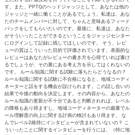
す。また、PPTQのヘッドジャッジとして、あなたは他の
ジャッジと一緒に働くことがあるでしょう。私達は、あな
たのチームメンバーに対して、ちゃんと意味あるフィード
バックをしてもらいたいのです。最後に、私達は、あなた
がそういったことができるということをジャッジセンター
にログインして記録に残してほしいのです。 そう、レビ
ューの質はこういった目的で評価されています。表面的な
レビューはあなたがレビューの書き方を心得ていれば書け
るでしょうが、その裏にある考え方を示してはくれないの
です。 ルール知識に関する試験に落ちたらどうなるの？
ルール知識に関する試験に不合格になると、地域コーディ
ネーターと話をする機会が設けられます。この話し合いの
結果で今後の動向を決定します。その内容から、あなたの
ルール知識の更新が不十分であると判断されれば、レベル
の降格もあり得ますし、地域コーディネーターの裁量でル
ール理解度の向上に関する計画の検討もあり得ます。 な
んでレベル2維持にインタビューが含まれていないの？ こ
ういったことに関するインタビューを行うには、（特に地