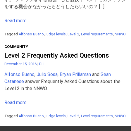
をする機会がなかったらどうしたらいいの？ […]
Read more.
Tagged
Alfonso Bueno
,
judge levels
,
Level 2
,
Level requirements
,
NNWO
COMMUNITY
Level 2 Frequently Asked Questions
December 15, 2016
|
DLI
Alfonso Bueno
,
Julio Sosa
,
Bryan Prillaman
and
Sean
Catanese
answer Frequently Asked Questions about the
Level 2 in the NNWO.
Read more.
Tagged
Alfonso Bueno
,
judge levels
,
Level 2
,
Level requirements
,
NNWO