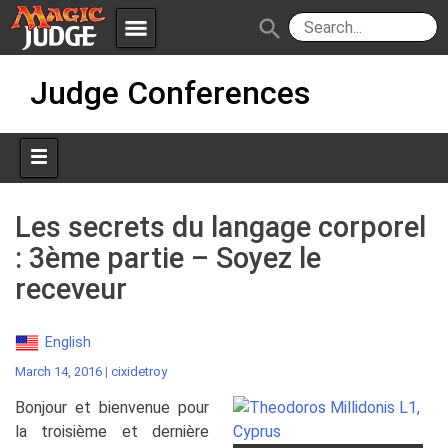
menu
search
Skip
Apps
JudgeApps
Judge Conferences
to
content
Policies
Forum
IPG
Judges
JAR
Les secrets du langage corporel
: 3ème partie – Soyez le
receveur
English
March 14, 2016
|
cixidetroy
Bonjour et bienvenue pour
la troisième et dernière