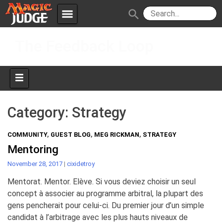
menu
search
Skip
Apps
JudgeApps
The Feedback Loop
to
content
Policies
Forum
IPG
Judges
JAR
Category:
Strategy
COMMUNITY
,
GUEST BLOG
,
MEG RICKMAN
,
STRATEGY
Mentoring
November 28, 2017
|
cixidetroy
Mentorat. Mentor. Elève. Si vous deviez choisir un seul
concept à associer au programme arbitral, la plupart des
gens pencherait pour celui-ci. Du premier jour d’un simple
candidat à l’arbitrage avec les plus hauts niveaux de