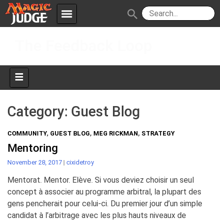
menu
search
Skip
Apps
JudgeApps
The Feedback Loop
to
content
Policies
Forum
IPG
Judges
JAR
Category:
Guest Blog
COMMUNITY
,
GUEST BLOG
,
MEG RICKMAN
,
STRATEGY
Mentoring
November 28, 2017
|
cixidetroy
Mentorat. Mentor. Elève. Si vous deviez choisir un seul
concept à associer au programme arbitral, la plupart des
gens pencherait pour celui-ci. Du premier jour d’un simple
candidat à l’arbitrage avec les plus hauts niveaux de