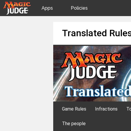
Apps
Policies
JudgeApps
IPG
Skip
Translated Rule
to
content
Forum
JAR
Judges
Game Rules
Infractions
To
The people