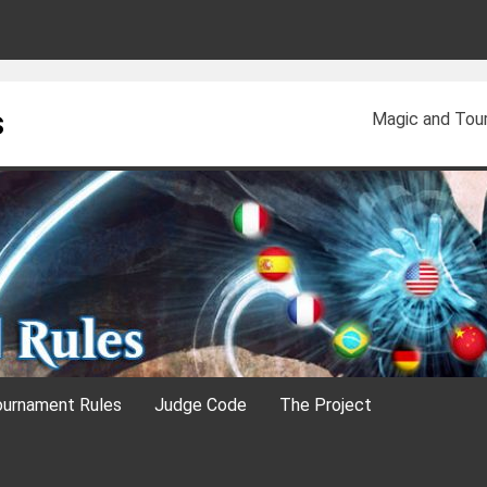
s
Magic and Tour
urnament Rules
Judge Code
The Project