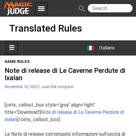
menu
search
Skip
Apps
JudgeApps
Translated Rules
to
content
Policies
Forum
IPG
Italiano
Judges
JAR
GAME RULES
Note di release di Le Caverne Perdute di
Ixalan
November 10, 2023
|
Juan Del Compare
[cets_callout_box style=’gray’ align=’right’
title=’Download’]
Note di release di Le Caverne Perdute di
Ixalan
[/cets_callout_box]
Le Note di release contengono informazioni sull’uscita di