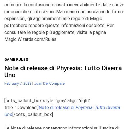
comuni e la confusione causata inevitabilmente
dalle nuove
meccaniche e interazioni. Man mano che usciranno le future
espansioni, gli aggiornamenti alle regole di
Magic
potrebbero rendere queste informazioni obsolete. Per
consultare le regole più aggiornate, visita la pagina
Magic.Wizards.com/Rules
.
GAME RULES
Note di release di Phyrexia: Tutto Diverrà
Uno
February 7, 2023
|
Juan Del Compare
[cets_callout_box style=’gray’ align=’right’
title=’Download’]
Note di release di
Phyrexia: Tutto Diverrà
Uno
[/cets_callout_box]
Le Note di release contengono informazioni sull’uscita di