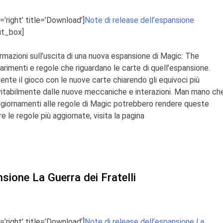
=’right’ title=’Download’]
Note di release dell’espansione
ut_box]
mazioni sull’uscita di una nuova espansione di
Magic: The
iarimenti e regole che riguardano le carte di quell’espansione.
tente il gioco con le nuove carte chiarendo gli equivoci più
vitabilmente
dalle nuove meccaniche e interazioni. Man mano ch
ggiornamenti alle regole di
Magic
potrebbero rendere queste
 le regole più aggiornate, visita la pagina
nsione La Guerra dei Fratelli
=’right’ title=’Download’]
Note di release dell’espansione
La