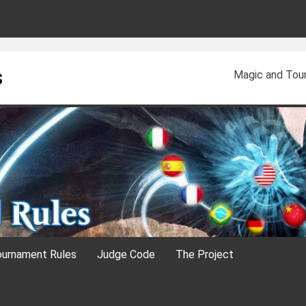
s
Magic and Tour
urnament Rules
Judge Code
The Project