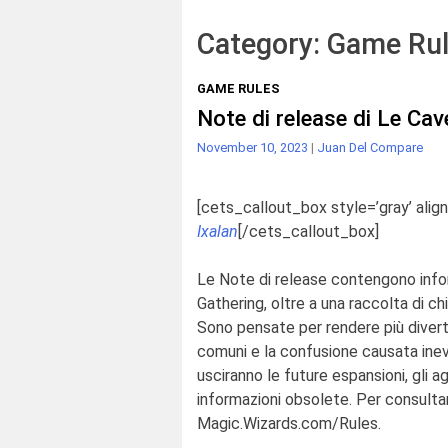
Category:
Game Ru
GAME RULES
Note di release di Le Cav
November 10, 2023
|
Juan Del Compare
[cets_callout_box style=’gray’ align
Ixalan
[/cets_callout_box]
Le Note di release contengono infor
Gathering, oltre a una raccolta di ch
Sono pensate per rendere più diverte
comuni e la confusione causata ine
usciranno le future espansioni, gli
informazioni obsolete. Per consultare
Magic.Wizards.com/Rules.