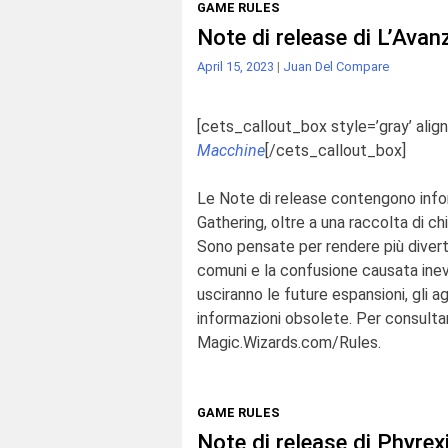
GAME RULES
Note di release di L’Ava
April 15, 2023
|
Juan Del Compare
[cets_callout_box style=’gray’ align
Macchine
[/cets_callout_box]
Le Note di release contengono infor
Gathering
, oltre a
una raccolta di ch
Sono pensate per rendere più
diver
comuni e la confusione causata ine
usciranno le future espansioni, gli a
informazioni obsolete. Per consultare
Magic.Wizards.com/Rules
.
GAME RULES
Note di release di Phyrex