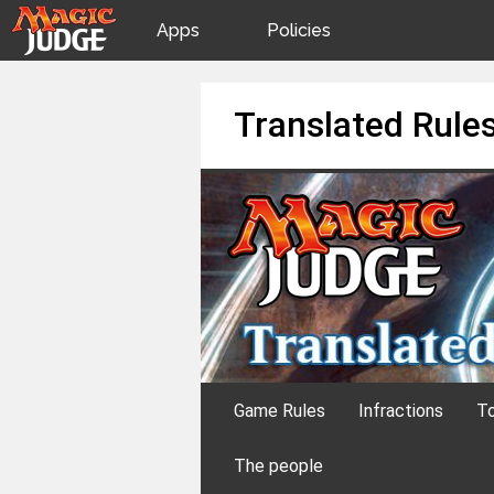
Apps
Policies
JudgeApps
IPG
Skip
Translated Rule
to
content
Forum
JAR
Judges
Game Rules
Infractions
To
The people