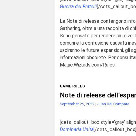
Guerra dei Fratelli
[/cets_callout_bo
Le Note di release contengono infor
Gathering
, oltre a
una raccolta di ch
Sono pensate per rendere più
diver
comuni e la confusione causata ine
usciranno le future espansioni, gli a
informazioni obsolete. Per consultare
Magic.Wizards.com/Rules
.
GAME RULES
Note di release dell’esp
September 29, 2022
|
Juan Del Compare
[cets_callout_box style=’gray’ align
Dominaria Unita
[/cets_callout_box