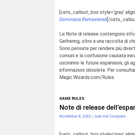
[cets_callout_box style=’gray’ align
Dominaria Remastered
[/cets_callo
Le Note di release contengono infor
Gathering
, oltre a
una raccolta di ch
Sono pensate per rendere più
diver
comuni e la confusione causata ine
usciranno le future espansioni, gli a
informazioni obsolete. Per consultare
Magic.Wizards.com/Rules
.
GAME RULES
Note di release dell’espa
November 8, 2022
|
Juan Del Compare
[cets_callout_box style=’gray’ align