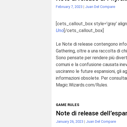
February 7, 2023
|
Juan Del Compare
[cets_callout_box style=’gray’ align
Uno
[/cets_callout_box]
Le Note di release contengono infor
Gathering
, oltre a
una raccolta di ch
Sono pensate per rendere più
diver
comuni e la confusione causata ine
usciranno le future espansioni, gli a
informazioni obsolete. Per consultare
Magic.Wizards.com/Rules
.
GAME RULES
Note di release dell’esp
January 26, 2023
|
Juan Del Compare