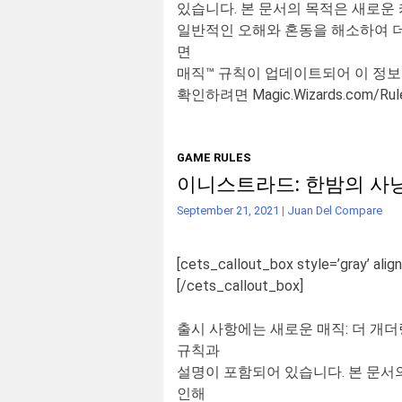
있습니다
.
본
문서의
목적은
새로운
일반적인
오해와
혼동을
해소하여
면
매직
™
규칙이
업데이트되어
이
정보
확인하려면
Magic.Wizards.com/Rul
GAME RULES
이니스트라드: 한밤의 사
September 21, 2021
|
Juan Del Compare
[cets_callout_box style=’gray’ align
[/cets_callout_box]
출시
사항에는
새로운
매직
:
더
개더
규칙과
설명이
포함되어
있습니다
.
본
문서
인해