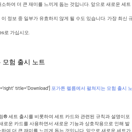
해소하여
더
큰
재미를
느끼게
돕는
것입니다
.
앞으로
새로운
세트
어
이
정보
중
일부가
유효하지
않게
될
수도
있습니다
.
가장
최신
es
로
가십시오
.
 모험 출시 노트
=’right’ title=’Download’]
포가튼 렐름에서 펼쳐지는 모험
출시 
더링® 세트 출시를 비롯하여 세트 카드와 관련된 규칙과 설명이포
 새로운 카드를 사용하면서 새로운 기능과 상호작용으로 인해 발
하여 더 큰 재미를 느끼게 돕는 것입니다. 앞으로 새로운 세트가