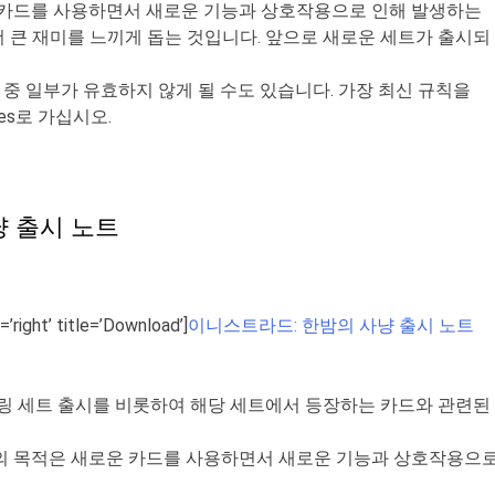
카드를
사용하면서
새로운
기능과
상호작용으로
인해
발생하는
더
큰
재미를
느끼게
돕는
것입니다
.
앞으로
새로운
세트가
출시되
중
일부가
유효하지
않게
될
수도
있습니다
.
가장
최신
규칙을
es
로
가십시오
.
냥 출시 노트
=’right’ title=’Download’]
이니스트라드: 한밤의 사냥 출시 노트
링
세트
출시를
비롯하여
해당
세트에서
등장하는
카드와
관련된
의
목적은
새로운
카드를
사용하면서
새로운
기능과
상호작용으