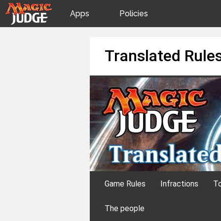
Apps
Policies
JudgeApps
IPG
Skip
Translated Rule
to
content
Forum
JAR
Judges
Game Rules
Infractions
To
The people