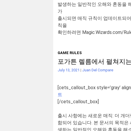
발생하는
일반적인
오해와
혼동을
가
출시되면
매직
규칙이
업데이트되
칙을
확인하려면
Magic.Wizards.com/Rul
GAME RULES
포가튼 렐름에서 펼쳐지는
July 13, 2021
|
Juan Del Compare
[cets_callout_box style=’gray’ align
트
[/cets_callout_box]
출시 사항에는 새로운 매직: 더 개
함되어 있습니다. 본 문서의 목적은
생하는 일반적인 오해와 혼동을 해소