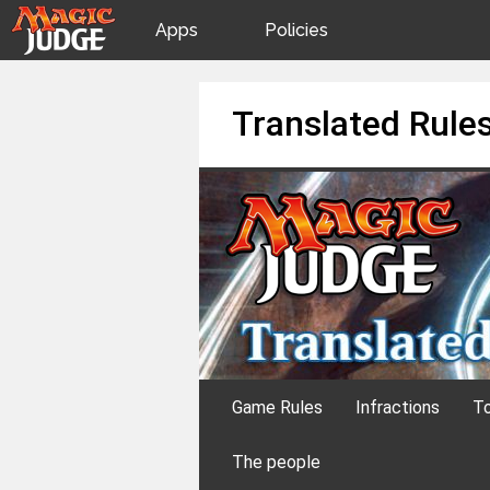
Apps
Policies
JudgeApps
IPG
Skip
Translated Rule
to
content
Forum
JAR
Judges
Game Rules
Infractions
To
The people