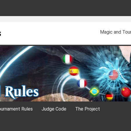
s
Magic and Tour
urnament Rules
Judge Code
The Project