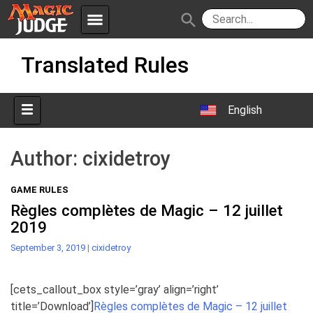
menu
search
Skip
Apps
JudgeApps
Translated Rules
to
content
Policies
Forum
IPG
English
Judges
JAR
Author:
cixidetroy
GAME RULES
Règles complètes de Magic – 12 juillet
2019
September 3, 2019
|
cixidetroy
[cets_callout_box style=’gray’ align=’right’
title=’Download’]
Règles complètes de Magic – 12 juillet