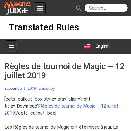
menu
search
Skip
Apps
JudgeApps
Translated Rules
to
content
Policies
Forum
IPG
English
Judges
JAR
Règles de tournoi de Magic – 12
juillet 2019
September 3, 2019
|
cixidetroy
[cets_callout_box style=’gray’ align=’right’
title=’Download’]
Règles de tournoi de Magic – 12 juillet
2019
[/cets_callout_box]
Les Règles de tournoi de Magic ont été mises à jour. La