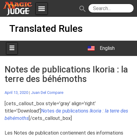
menu
search
Skip
Apps
JudgeApps
Translated Rules
to
content
Policies
Forum
IPG
English
Judges
JAR
Notes de publications Ikoria : la
terre des béhémoths
April 13, 2020
|
Juan Del Compare
[cets_callout_box style=’gray’ align=’right’
title=’Download’]
Notes de publications
Ikoria : la terre des
béhémoths
[/cets_callout_box]
Les Notes de publication contiennent des informations