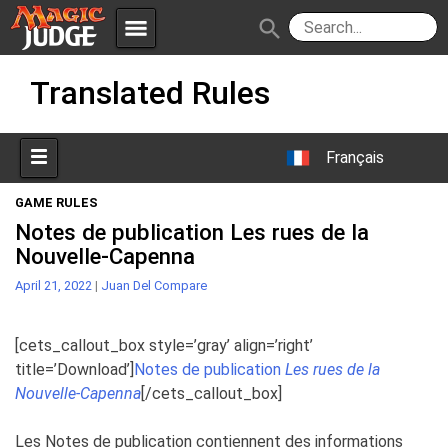
menu
search
Skip
Apps
JudgeApps
Translated Rules
to
content
Policies
Forum
IPG
Français
Judges
JAR
GAME RULES
Notes de publication Les rues de la
Nouvelle-Capenna
April 21, 2022
|
Juan Del Compare
[cets_callout_box style=’gray’ align=’right’
title=’Download’]
Notes de publication
Les rues de la
Nouvelle-Capenna
[/cets_callout_box]
Les Notes de publication contiennent des informations