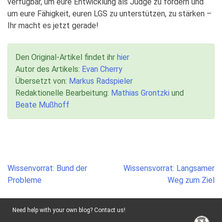
verfügbar, um eure Entwicklung als Judge zu fördern und
um eure Fähigkeit, euren LGS zu unterstützen, zu stärken –
Ihr macht es jetzt gerade!
Den Original-Artikel findet ihr
hier
Autor des Artikels:
Evan Cherry
Übersetzt von:
Markus Radspieler
Redaktionelle Bearbeitung:
Mathias Grontzki
und
Beate Mußhoff
Post
Wissenvorrat: Bund der
Wissensvorrat: Langsamer
navigation
Probleme
Weg zum Ziel
Need help with your own blog? Contact us!