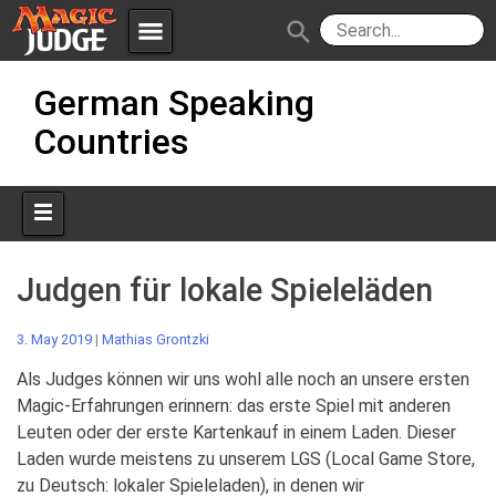
menu
search
Skip
Apps
JudgeApps
German Speaking
to
content
Countries
Policies
Forum
IPG
Judges
JAR
Judgen für lokale Spieleläden
3. May 2019
|
Mathias Grontzki
Als Judges können wir uns wohl alle noch an unsere ersten
Magic-Erfahrungen erinnern: das erste Spiel mit anderen
Leuten oder der erste Kartenkauf in einem Laden. Dieser
Laden wurde meistens zu unserem LGS (Local Game Store,
zu Deutsch: lokaler Spieleladen), in denen wir