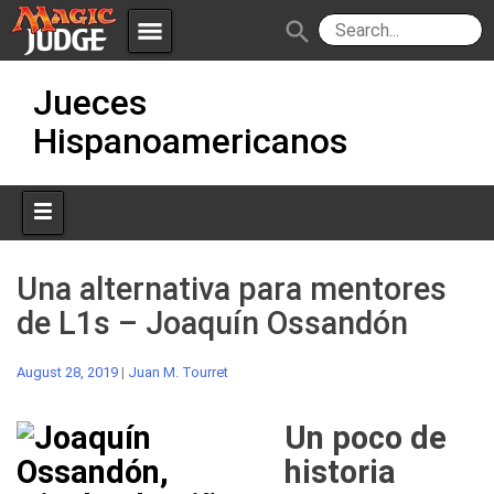
menu
search
Skip
Apps
JudgeApps
Jueces
to
content
Hispanoamericanos
Policies
Forum
IPG
Judges
JAR
Una alternativa para mentores
de L1s – Joaquín Ossandón
August 28, 2019
|
Juan M. Tourret
Un poco de
historia