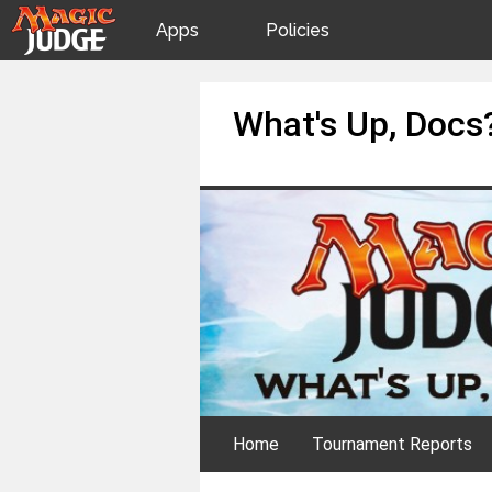
Apps
Policies
JudgeApps
IPG
Skip
What's Up, Docs
to
content
Forum
JAR
Judges
Home
Tournament Reports