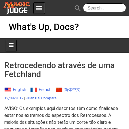
menu
search
Skip
Apps
JudgeApps
What's Up, Docs?
to
content
Policies
Forum
IPG
Judges
JAR
Retrocedendo através de uma
Fetchland
English
French
简体中文
12/09/2017
|
Juan Del Compare
AVISO: Os exemplos aqui descritos têm como finalidade
estar nos extremos do espectro dos Retrocessos. A
maioria das situações não terão um corte tão claro e