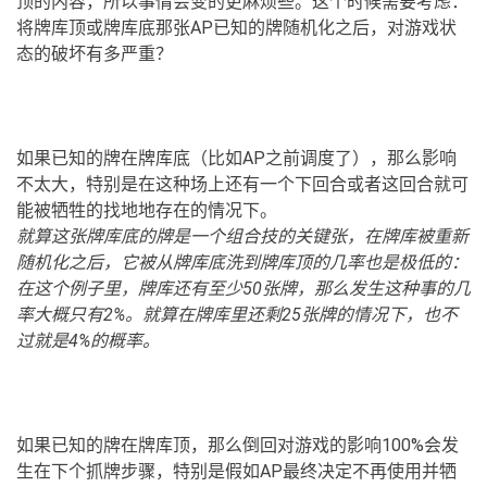
顶的内容，所以事情会变的更麻烦些。这个时候需要考虑：
将牌库顶或牌库底那张AP已知的牌随机化之后，对游戏状
态的破坏有多严重？
如果已知的牌在牌库底（比如AP之前调度了），那么影响
不太大，特别是在这种场上还有一个下回合或者这回合就可
能被牺牲的找地地存在的情况下。
就算这张牌库底的牌是一个组合技的关键张，在牌库被重新
随机化之后，它被从牌库底洗到牌库顶的几率也是极低的：
在这个例子里，牌库还有至少50张牌，那么发生这种事的几
率大概只有2%。就算在牌库里还剩25张牌的情况下，也不
过就是4%的概率。
如果已知的牌在牌库顶，那么倒回对游戏的影响100%会发
生在下个抓牌步骤，特别是假如AP最终决定不再使用并牺