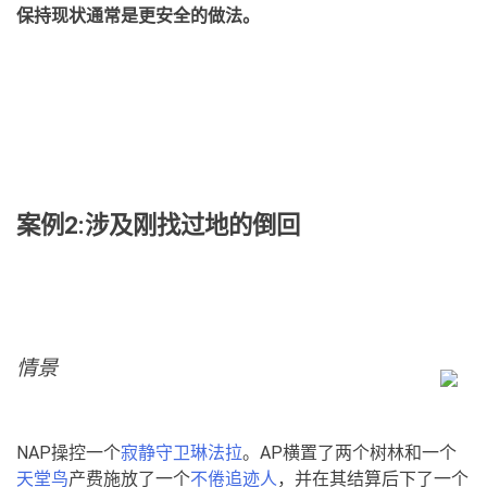
保持现状通常是更安全的做法。
案例
2:
涉及刚找过地的倒回
情景
NAP操控一个
寂静守卫琳法拉
。AP横置了两个树林和一个
天堂鸟
产费施放了一个
不倦追迹人
，并在其结算后下了一个