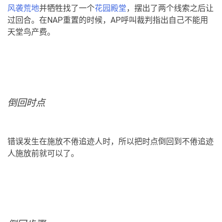
风袭荒地
并牺牲找了一个
花园殿堂
，摆出了两个线索之后让
过回合。在NAP重置的时候，AP呼叫裁判指出自己不能用
天堂鸟产费。
倒回时点
错误发生在施放不倦追迹人时，所以把时点倒回到不倦追迹
人施放前就可以了。