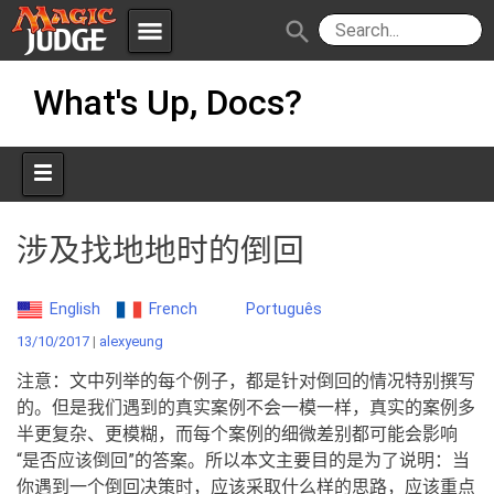
menu
search
Skip
Apps
JudgeApps
What's Up, Docs?
to
content
Policies
Forum
IPG
Judges
JAR
涉及找地地时的倒回
English
French
Português
13/10/2017
|
alexyeung
注意：文中列举的每个例子，都是针对倒回的情况特别撰写
的。但是我们遇到的真实案例不会一模一样，真实的案例多
半更复杂、更模糊，而每个案例的细微差别都可能会影响
“是否应该倒回”的答案。所以本文主要目的是为了说明：当
你遇到一个倒回决策时，应该采取什么样的思路，应该重点