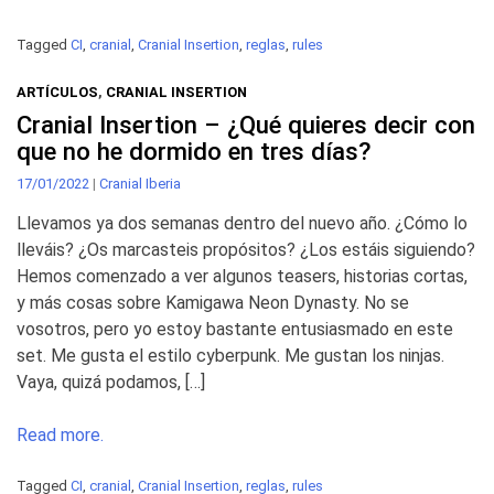
Tagged
CI
,
cranial
,
Cranial Insertion
,
reglas
,
rules
ARTÍCULOS
,
CRANIAL INSERTION
Cranial Insertion – ¿Qué quieres decir con
que no he dormido en tres días?
17/01/2022
|
Cranial Iberia
Llevamos ya dos semanas dentro del nuevo año. ¿Cómo lo
lleváis? ¿Os marcasteis propósitos? ¿Los estáis siguiendo?
Hemos comenzado a ver algunos teasers, historias cortas,
y más cosas sobre Kamigawa Neon Dynasty. No se
vosotros, pero yo estoy bastante entusiasmado en este
set. Me gusta el estilo cyberpunk. Me gustan los ninjas.
Vaya, quizá podamos, […]
Read more.
Tagged
CI
,
cranial
,
Cranial Insertion
,
reglas
,
rules