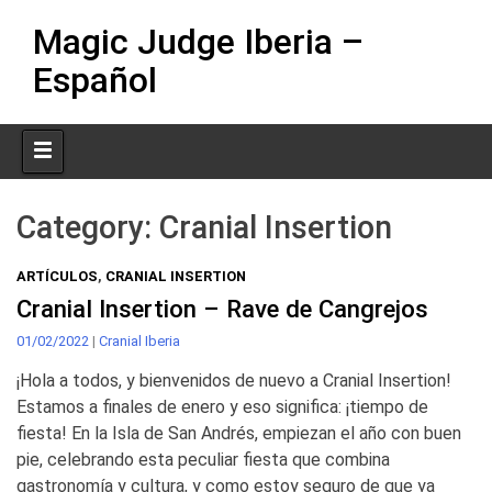
Skip
Magic Judge Iberia –
to
content
Español
Category:
Cranial Insertion
ARTÍCULOS
,
CRANIAL INSERTION
Cranial Insertion – Rave de Cangrejos
01/02/2022
|
Cranial Iberia
¡Hola a todos, y bienvenidos de nuevo a Cranial Insertion!
Estamos a finales de enero y eso significa: ¡tiempo de
fiesta! En la Isla de San Andrés, empiezan el año con buen
pie, celebrando esta peculiar fiesta que combina
gastronomía y cultura, y como estoy seguro de que ya