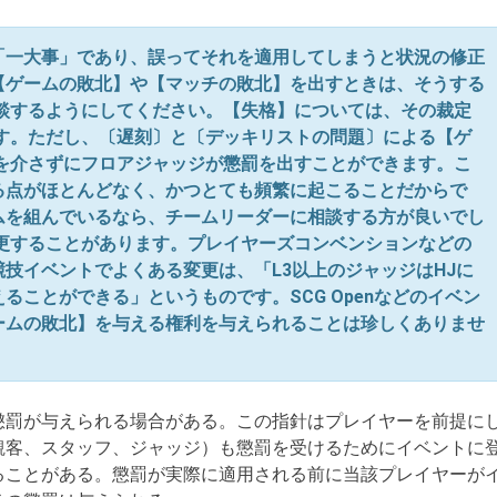
「一大事」であり、誤ってそれを適用してしまうと状況の修正
【ゲームの敗北】や【マッチの敗北】を出すときは、そうする
相談するようにしてください。【失格】については、その裁定
です。ただし、〔遅刻〕と〔デッキリストの問題〕による【ゲ
手を介さずにフロアジャッジが懲罰を出すことができます。こ
る点がほとんどなく、かつとても頻繁に起こることだからで
ムを組んでいるなら、チームリーダーに相談する方が良いでし
変更することがあります。プレイヤーズコンベンションなどの
技イベントでよくある変更は、「L3以上のジャッジはHJに
ることができる」というものです。SCG Openなどのイベン
ームの敗北】を与える権利を与えられることは珍しくありませ
罰が与えられる場合がある。この指針はプレイヤーを前提に
観客、スタッフ、ジャッジ）も懲罰を受けるためにイベントに
ることがある。懲罰が実際に適用される前に当該プレイヤーが