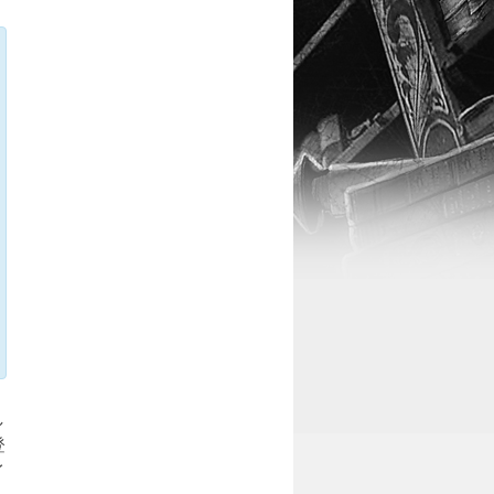
し
登
イ