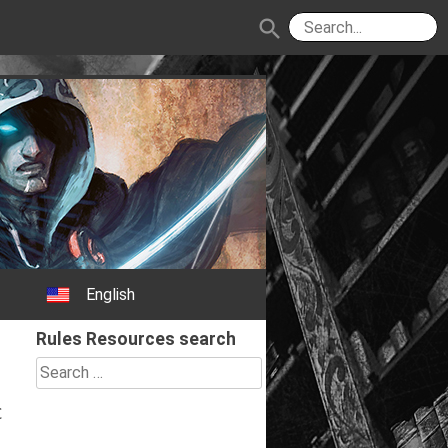
search
English
Rules Resources search
Search
for:
と