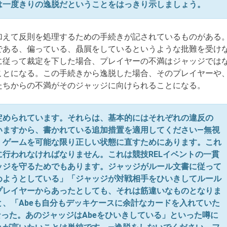
は一度きりの逸脱だということをはっきり示しましょう。
えて反則を処理するための手続きが記されているものがある
である、偏っている、贔屓をしているというような批難を受け
に従って裁定を下した場合、プレイヤーの不満はジャッジでは
ことになる。この手続きから逸脱した場合、そのプレイヤーや
たちからの不満がそのジャッジに向けられることになる。
定められています。それらは、基本的にはそれぞれの違反の
いますから、書かれている追加措置を適用してください―無視
、ゲームを可能な限り正しい状態に直すためにあります。これ
行われなければなりません。これは競技RELイベントの一貫
ッジを守るためでもあります。ジャッジがルール文書に従って
めようとしている」「ジャッジが対戦相手をひいきしてルール
プレイヤーからあったとしても、それは筋違いなものとなりま
、「Abeも自分もデッキケースに余計なカードを入れていた
なった。あのジャッジはAbeをひいきしている」といった噂に