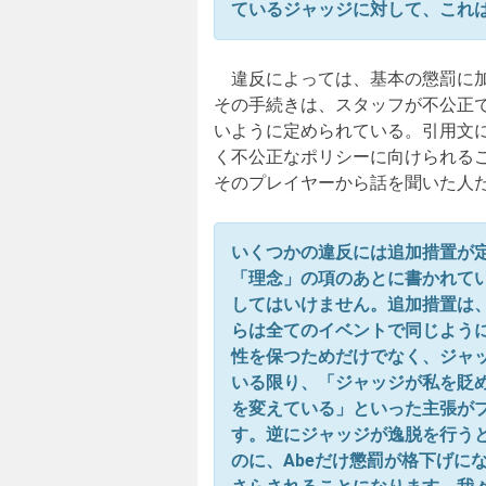
ているジャッジに対して、これ
違反によっては、基本の懲罰に加
その手続きは、スタッフが不公正
いように定められている。引用文
く不公正なポリシーに向けられる
そのプレイヤーから話を聞いた人
いくつかの違反には追加措置が
「理念」の項のあとに書かれて
してはいけません。追加措置は
らは全てのイベントで同じように
性を保つためだけでなく、ジャ
いる限り、「ジャッジが私を貶
を変えている」といった主張が
す。逆にジャッジが逸脱を行うと
のに、Abeだけ懲罰が格下げに