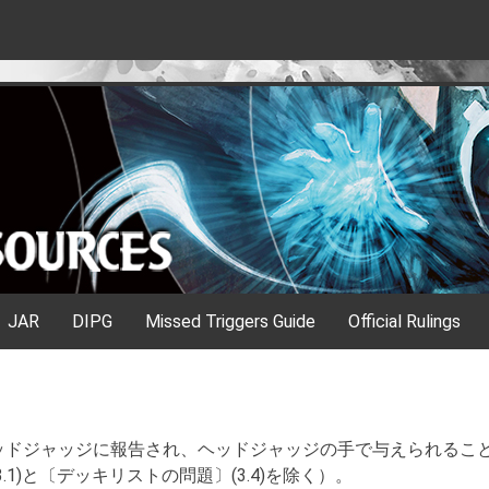
JAR
DIPG
Missed Triggers Guide
Official Rulings
ッドジャッジに報告され、ヘッドジャッジの手で与えられるこ
1)と〔デッキリストの問題〕(3.4)を除く）。