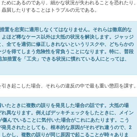
」ためにあるのであり、細かな状況が失われることを恐れたり
）贔屓したりすることはトラブルの元である。
加措置を忠実に適用しなくてはなりません。それらは徹底的な
、よほど稀なケース以外は大抵の状況を解決します。ジャッジ
と、全てを適切に修正しきれないというリスクや、どちらかの
ージを得てしまう危険性を背負うことになります。特に、普段
追加措置を「工夫」できる状況に慣れている人にとっては、
を引き起こした場合、それらの違反の中で最も重い懲罰を課す
着いたときに複数の誤りを発見した場合の話です。大抵の場
ぞれ異なります。例えばデッキチェックをしたときに、メイン
が傷んでいることに気付いた場合がこれにあたります。こう
が発見されたとしても、根本的な原因がそれぞれ違うので、2
。しかし、複数の誤りが同じ原因で起こることが時々ありま