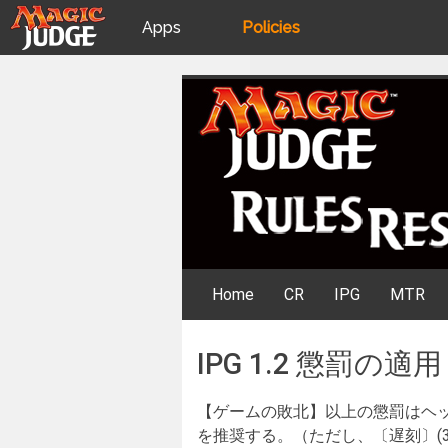
Apps
Policies
JudgeApps
IPG
Skip
Rules Resources
to
content
Forum
JAR
Judges
Home
CR
IPG
MTR
IPG 1.2 懲罰の適用
【ゲームの敗北】以上の懲罰はヘ
を推奨する。（ただし、〔遅刻〕(3.