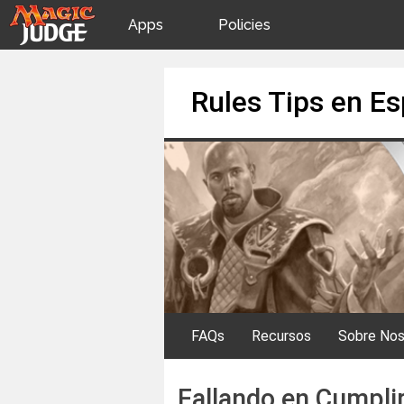
Apps
Policies
JudgeApps
IPG
Skip
Rules Tips en E
to
content
Forum
JAR
Judges
FAQs
Recursos
Sobre Nos
Fallando en Cumplir