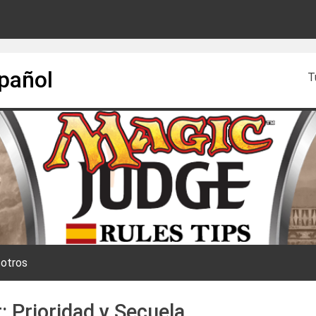
spañol
T
otros
: Prioridad y Secuela