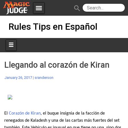
menu
search
Skip
Apps
JudgeApps
Rules Tips en Español
to
content
Policies
Forum
IPG
Judges
JAR
Llegando al corazón de Kiran
January 26, 2017
|
sranderson
El
Corazón de Kiran
, el buque insignia de la facción de
renegados de Kaladesh y una de las cartas más fuertes del set
también. Este Vehículo es inusual en que tiene no una, sino dos