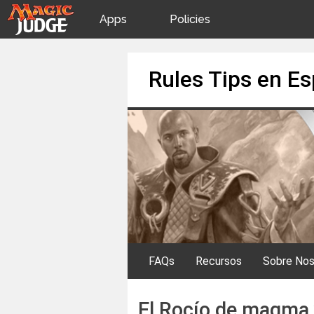
Apps
Policies
JudgeApps
IPG
Skip
Rules Tips en E
to
content
Forum
JAR
Judges
FAQs
Recursos
Sobre Nos
El Rocío de magma 