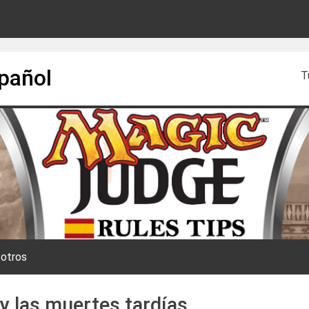
spañol
T
otros
y las muertes tardías